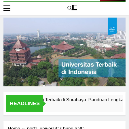
Live Now
versitas Negeri Terbaik di Surabaya: Panduan Lengkap
P
HEADLINES
1