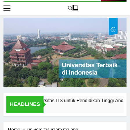
Live Now
emilih Universitas ITS untuk Pendidikan Tinggi Anda
P
HEADLINES
1 