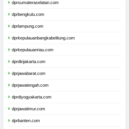
dprsumateraselatan.com
dprbengkulu.com
dprlampung.com
dprkepulauanbangkabelitung.com
dprkepulauanriau.com
dprdkijakarta.com
dprjawabarat.com
dprjawatengah.com
dprdiyogyakarta.com
dprjawatimur.com
dprbanten.com