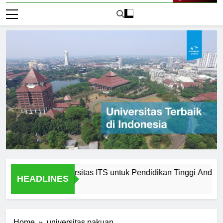
Live Now
emilih Universitas ITS untuk Pendidikan Tinggi Anda
Pe
HEADLINES
2 