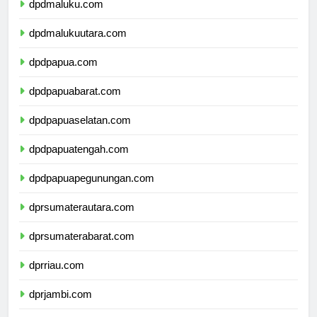
dpdmaluku.com
dpdmalukuutara.com
dpdpapua.com
dpdpapuabarat.com
dpdpapuaselatan.com
dpdpapuatengah.com
dpdpapuapegunungan.com
dprsumaterautara.com
dprsumaterabarat.com
dprriau.com
dprjambi.com