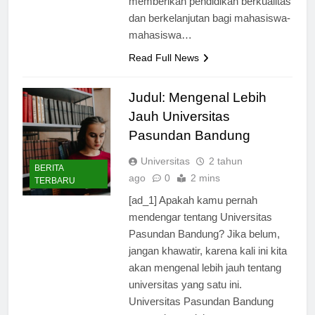
memberikan pendidikan berkualitas
dan berkelanjutan bagi mahasiswa-
mahasiswa…
Read Full News
Judul: Mengenal Lebih
Jauh Universitas
Pasundan Bandung
Universitas
2 tahun
BERITA
ago
0
2 mins
TERBARU
[ad_1] Apakah kamu pernah
mendengar tentang Universitas
Pasundan Bandung? Jika belum,
jangan khawatir, karena kali ini kita
akan mengenal lebih jauh tentang
universitas yang satu ini.
Universitas Pasundan Bandung