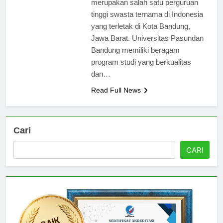
merupakan salah satu perguruan
tinggi swasta ternama di Indonesia
yang terletak di Kota Bandung,
Jawa Barat. Universitas Pasundan
Bandung memiliki beragam
program studi yang berkualitas
dan…
Read Full News
Cari
CARI