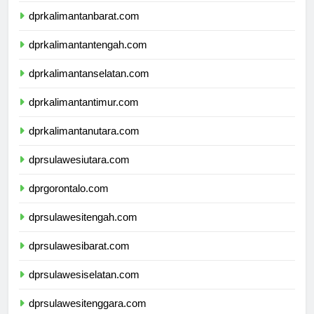
dprkalimantanbarat.com
dprkalimantantengah.com
dprkalimantanselatan.com
dprkalimantantimur.com
dprkalimantanutara.com
dprsulawesiutara.com
dprgorontalo.com
dprsulawesitengah.com
dprsulawesibarat.com
dprsulawesiselatan.com