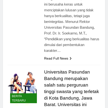
Dengan komitmen kuat, universitas
ini berusaha keras untuk
menciptakan lulusan yang tidak
hanya berkualitas, tetapi juga
berintegritas. Menurut Rektor
Universitas Pasundan Bandung,
Prof. Dr. Ir. Soekarno, M.T.,
“Pendidikan yang berkualitas harus
dimulai dari pembentukan
karakter…
Read Full News
Universitas Pasundan
Bandung merupakan
salah satu perguruan
tinggi swasta yang terletak
BERITA
di Kota Bandung, Jawa
TERBARU