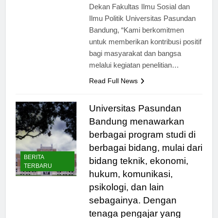
Menurut Prof. Dr. Budi Santoso,
Dekan Fakultas Ilmu Sosial dan
Ilmu Politik Universitas Pasundan
Bandung, “Kami berkomitmen
untuk memberikan kontribusi positif
bagi masyarakat dan bangsa
melalui kegiatan penelitian…
Read Full News
Universitas Pasundan
Bandung menawarkan
berbagai program studi di
berbagai bidang, mulai dari
BERITA
bidang teknik, ekonomi,
TERBARU
hukum, komunikasi,
psikologi, dan lain
sebagainya. Dengan