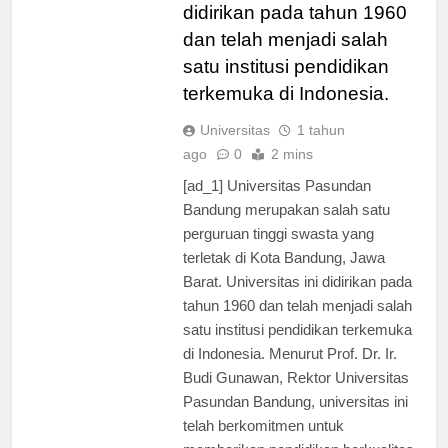
Barat. Universitas ini
didirikan pada tahun 1960
dan telah menjadi salah
satu institusi pendidikan
terkemuka di Indonesia.
Universitas
1 tahun
ago
0
2 mins
[ad_1] Universitas Pasundan
Bandung merupakan salah satu
perguruan tinggi swasta yang
terletak di Kota Bandung, Jawa
Barat. Universitas ini didirikan pada
tahun 1960 dan telah menjadi salah
satu institusi pendidikan terkemuka
di Indonesia. Menurut Prof. Dr. Ir.
Budi Gunawan, Rektor Universitas
Pasundan Bandung, universitas ini
telah berkomitmen untuk