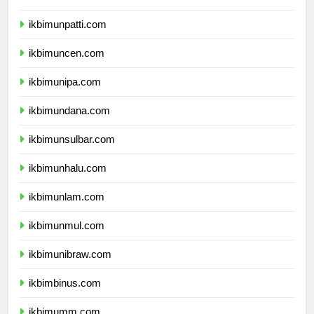
ikbimunri.com
ikbimunpatti.com
ikbimuncen.com
ikbimunipa.com
ikbimundana.com
ikbimunsulbar.com
ikbimunhalu.com
ikbimunlam.com
ikbimunmul.com
ikbimunibraw.com
ikbimbinus.com