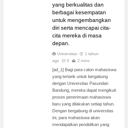
mendapatkan pendidikan
yang berkualitas dan
berbagai kesempatan
untuk mengembangkan
diri serta mencapai cita-
cita mereka di masa
depan.
Universitas
1 tahun
ago
0
2 mins
[ad_1] Bagi para calon mahasiswa
yang tertarik untuk bergabung
dengan Universitas Pasundan
Bandung, mereka dapat mengikuti
proses penerimaan mahasiswa
baru yang dilakukan setiap tahun.
Dengan bergabung di universitas
ini, para mahasiswa akan