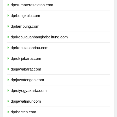
dprsumateraselatan.com
dprbengkulu.com
dprlampung.com
dprkepulauanbangkabelitung.com
dprkepulauanriau.com
dprdkijakarta.com
dprjawabarat.com
dprjawatengah.com
dprdiyogyakarta.com
dprjawatimur.com
dprbanten.com