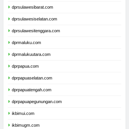
dprsulawesitengah.com
dprsulawesibarat.com
dprsulawesiselatan.com
dprsulawesitenggara.com
dprmaluku.com
dprmalukuutara.com
dprpapua.com
dprpapuaselatan.com
dprpapuatengah.com
dprpapuapegunungan.com
ikbimui.com