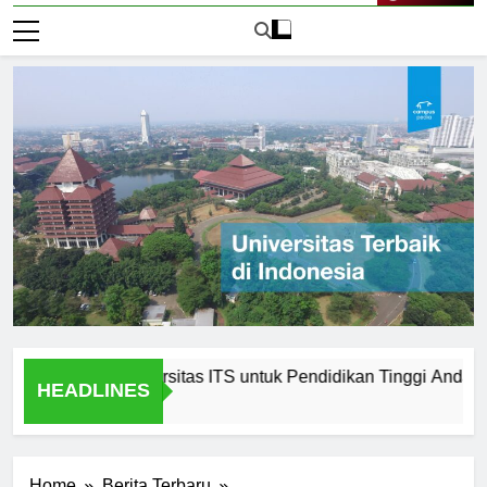
Live Now
emilih Universitas ITS untuk Pendidikan Tinggi Anda
P
HEADLINES
1 