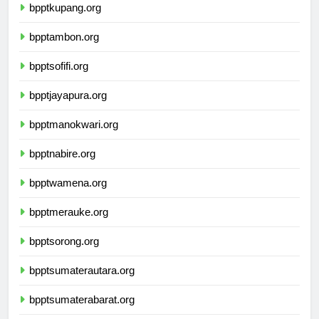
bpptkupang.org
bpptambon.org
bpptsofifi.org
bpptjayapura.org
bpptmanokwari.org
bpptnabire.org
bpptwamena.org
bpptmerauke.org
bpptsorong.org
bpptsumaterautara.org
bpptsumaterabarat.org