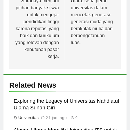
Surabaya menjadi
Utara, serta peran
pilihan banyak siswa
universitas dalam
untuk mengejar
mencetak generasi-
pendidikan tinggi
generasi muda yang
karena reputasi yang
berakhlak mulia dan
baik dan kurikulum
berpengetahuan
yang relevan dengan
luas.
kebutuhan pasar
kerja.
Related News
Exploring the Legacy of Universitas Nahdlatul
Ulama Sunan Giri
Universitas
21 jam ago
0