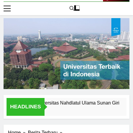
Live Now
Legacy of Universitas Nahdlatul Ulama Sunan Giri
Alasan
HEADLINES
2 Hari A