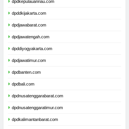
dpdkepulauanriau.com
dpddkijakarta.com
dpdjawabarat.com
dpdjawatengah.com
dpddiyogyakarta.com
dpdjawatimur.com
dpdbanten.com
dpdbali.com
dpdnusatenggarabarat.com
dpdnusatenggaratimur.com
dpdkalimantanbarat.com