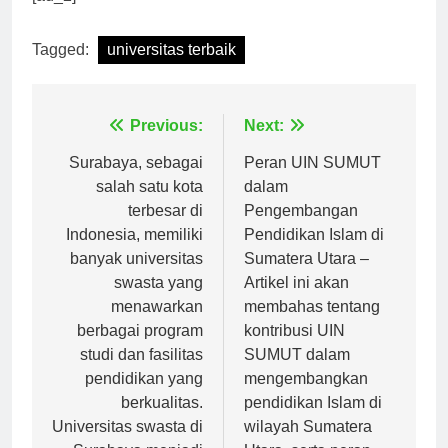
[ad_2]
Tagged:
universitas terbaik
Navigasi
Previous:
Next:
pos
Surabaya, sebagai
Peran UIN SUMUT
salah satu kota
dalam
terbesar di
Pengembangan
Indonesia, memiliki
Pendidikan Islam di
banyak universitas
Sumatera Utara –
swasta yang
Artikel ini akan
menawarkan
membahas tentang
berbagai program
kontribusi UIN
studi dan fasilitas
SUMUT dalam
pendidikan yang
mengembangkan
berkualitas.
pendidikan Islam di
Universitas swasta di
wilayah Sumatera