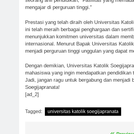
seorang ahli pendidikan, “Fasilitas yang memad
mengajar di perguruan tinggi.”
Prestasi yang telah diraih oleh Universitas Katol
ini telah meraih berbagai penghargaan dan sertif
menunjukkan komitmen universitas dalam member
internasional. Menurut Bapak Universitas Katoli
menjadi perguruan tinggi unggulan yang dapat me
Dengan demikian, Universitas Katolik Soegijapra
mahasiswa yang ingin mendapatkan pendidikan tin
Jadi, jangan ragu untuk bergabung dan menjadi b
Soegijapranata!
[ad_2]
Tagged:
universitas katolik soegijapranata