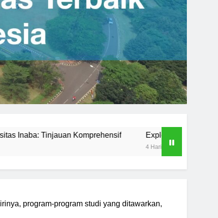
rehensif
Exploring Universitas Binus Malang: A Compre
4 Hari Ago
dirinya, program-program studi yang ditawarkan,