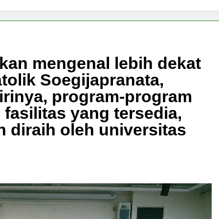
 akan mengenal lebih dekat
tolik Soegijapranata,
irinya, program-program
fasilitas yang tersedia,
h diraih oleh universitas