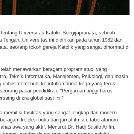
t tentang Universitas Katolik Soegijapranata, sebuah
 Tengah. Universitas ini didirikan pada tahun 1982 dan
a, seorang tokoh gereja Katolik yang sangat dihormati di
ata telah menawarkan beragam program studi yang
ktro, Teknik Informatika, Manajemen, Psikologi, dan masih
ng untuk memenuhi kebutuhan dunia kerja yang terus
eorang pakar pendidikan, “Perguruan tinggi harus
aing di era globalisasi ini.”
uga memiliki fasilitas yang sangat lengkap dan modern.
beragam koleksi buku dan jurnal ilmiah, laboratorium
hasiswa yang aktif. Menurut Dr. Hadi Susilo Arifin,