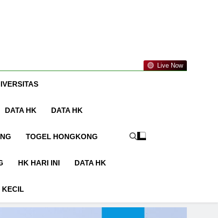
Live Now
IVERSITAS
DATA HK
DATA HK
ONG
TOGEL HONGKONG
G
HK HARI INI
DATA HK
 KECIL