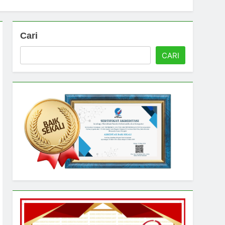
Cari
CARI