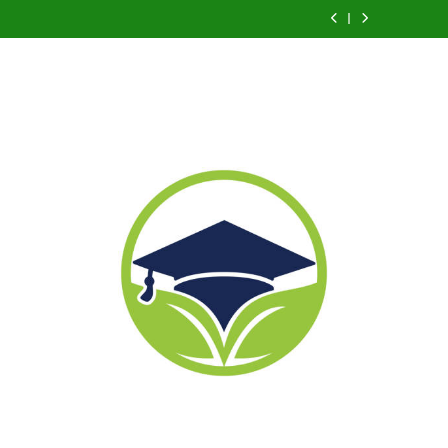
Menjelajahi
Exploring
Binus
Negeri
Universitas
Inaba:
Binus
Negeri
Universitas
Universitas
Universitas
Malang:
Terbaik
Malikussaleh:
Tinjauan
Malang:
Terbaik
Malikussaleh:
Inaba:
Binus
A
di
Lokasi
Komprehensif
A
di
Lokasi
Tinjauan
Malang:
Comprehensive
Surabaya:
dan
Comprehensive
Surabaya:
dan
Komprehensif
A
Overview
Panduan
Fasilitas
Overview
Panduan
Fasilitas
Comprehensive
Lengkap
Lengkap
Overview