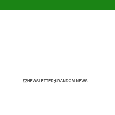
NEWSLETTER
RANDOM NEWS