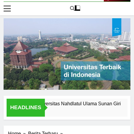
Live Now
Legacy of Universitas Nahdlatul Ulama Sunan Giri
Alasan
HEADLINES
1 Hari A