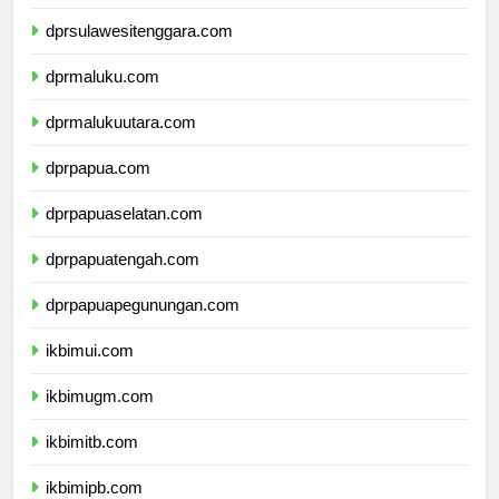
dprsulawesiselatan.com
dprsulawesitenggara.com
dprmaluku.com
dprmalukuutara.com
dprpapua.com
dprpapuaselatan.com
dprpapuatengah.com
dprpapuapegunungan.com
ikbimui.com
ikbimugm.com
ikbimitb.com