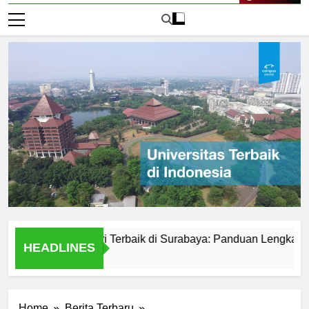
Live Now
versitas Negeri Terbaik di Surabaya: Panduan Lengkap
HEADLINES
2