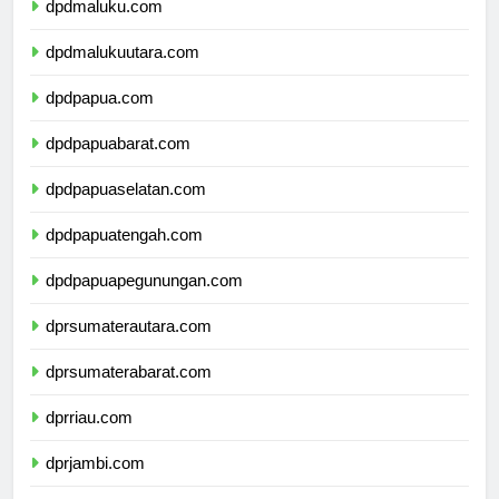
dpdmaluku.com
dpdmalukuutara.com
dpdpapua.com
dpdpapuabarat.com
dpdpapuaselatan.com
dpdpapuatengah.com
dpdpapuapegunungan.com
dprsumaterautara.com
dprsumaterabarat.com
dprriau.com
dprjambi.com