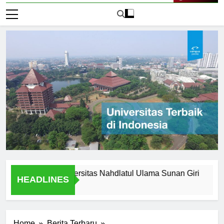
Live Now
 Legacy of Universitas Nahdlatul Ulama Sunan Giri
Alasa
HEADLINES
1 Hari 