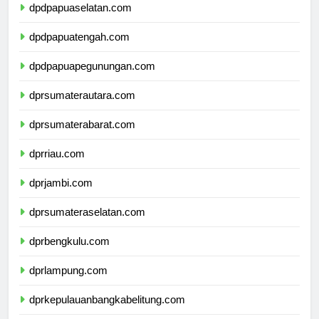
dpdpapuaselatan.com
dpdpapuatengah.com
dpdpapuapegunungan.com
dprsumaterautara.com
dprsumaterabarat.com
dprriau.com
dprjambi.com
dprsumateraselatan.com
dprbengkulu.com
dprlampung.com
dprkepulauanbangkabelitung.com