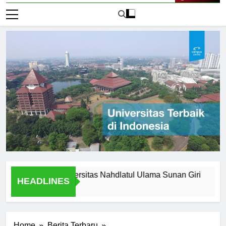
Live Now
Legacy of Universitas Nahdlatul Ulama Sunan Giri
Alasan
HEADLINES
1 Hari A