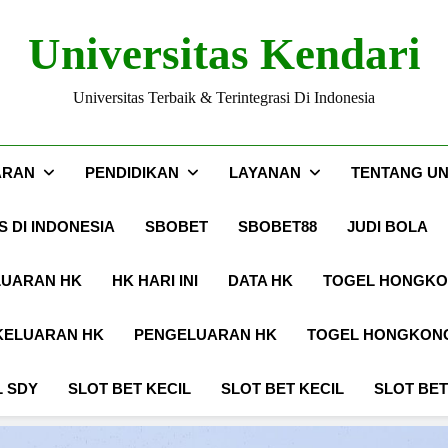
Universitas Kendari
Universitas Terbaik & Terintegrasi Di Indonesia
ARAN
PENDIDIKAN
LAYANAN
TENTANG UN
 DI INDONESIA
SBOBET
SBOBET88
JUDI BOLA
LUARAN HK
HK HARI INI
DATA HK
TOGEL HONGK
KELUARAN HK
PENGELUARAN HK
TOGEL HONGKON
 SDY
SLOT BET KECIL
SLOT BET KECIL
SLOT BET