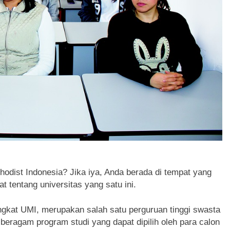
odist Indonesia? Jika iya, Anda berada di tempat yang
kat tentang universitas yang satu ini.
ingkat UMI, merupakan salah satu perguruan tinggi swasta
i beragam program studi yang dapat dipilih oleh para calon