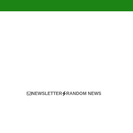
NEWSLETTER
RANDOM NEWS