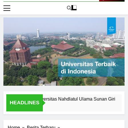
Live Now
 Legacy of Universitas Nahdlatul Ulama Sunan Giri
Alasa
HEADLINES
2 Hari