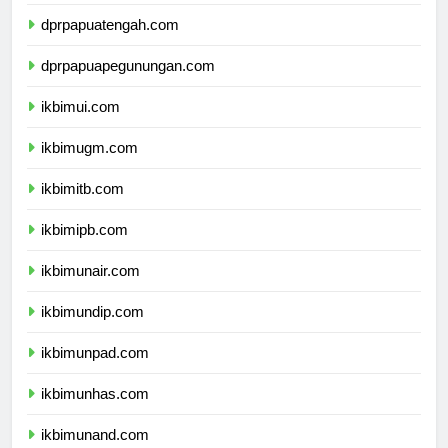
dprpapuaselatan.com
dprpapuatengah.com
dprpapuapegunungan.com
ikbimui.com
ikbimugm.com
ikbimitb.com
ikbimipb.com
ikbimunair.com
ikbimundip.com
ikbimunpad.com
ikbimunhas.com