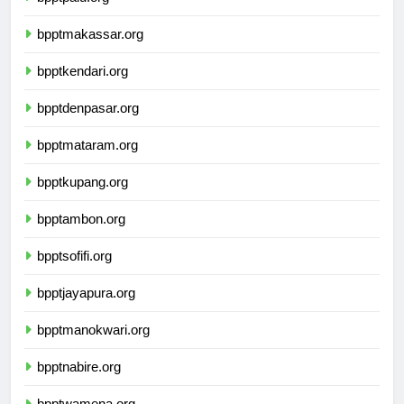
bpptpalu.org
bpptmakassar.org
bpptkendari.org
bpptdenpasar.org
bpptmataram.org
bpptkupang.org
bpptambon.org
bpptsofifi.org
bpptjayapura.org
bpptmanokwari.org
bpptnabire.org