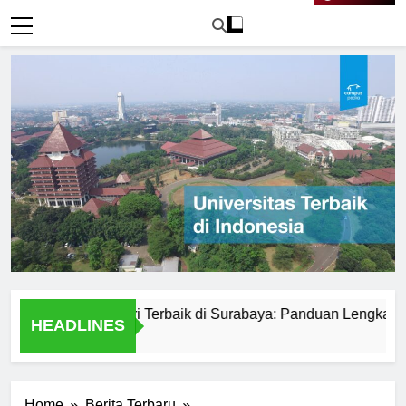
Live Now
versitas Negeri Terbaik di Surabaya: Panduan Lengkap
P
HEADLINES
2