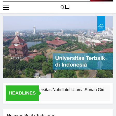
Live Now
Legacy of Universitas Nahdlatul Ulama Sunan Giri
Alasan
HEADLINES
1 Hari A