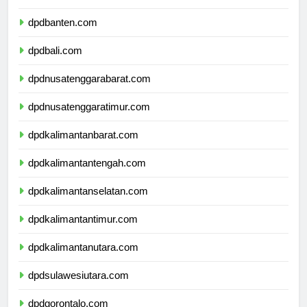
dpdjawatimur.com
dpdbanten.com
dpdbali.com
dpdnusatenggarabarat.com
dpdnusatenggaratimur.com
dpdkalimantanbarat.com
dpdkalimantantengah.com
dpdkalimantanselatan.com
dpdkalimantantimur.com
dpdkalimantanutara.com
dpdsulawesiutara.com