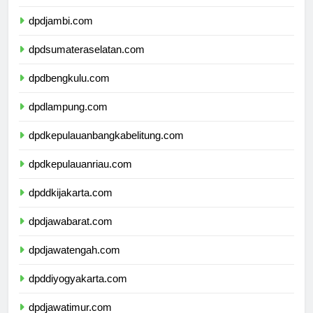
dpdriau.com
dpdjambi.com
dpdsumateraselatan.com
dpdbengkulu.com
dpdlampung.com
dpdkepulauanbangkabelitung.com
dpdkepulauanriau.com
dpddkijakarta.com
dpdjawabarat.com
dpdjawatengah.com
dpddiyogyakarta.com