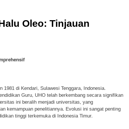
Halu Oleo: Tinjauan
omprehensif
n 1981 di Kendari, Sulawesi Tenggara, Indonesia.
 Pendidikan Guru, UHO telah berkembang secara signifikan
sitas ini beralih menjadi universitas, yang
 kemampuan penelitiannya. Evolusi ini sangat penting
dikan tinggi terkemuka di Indonesia Timur.