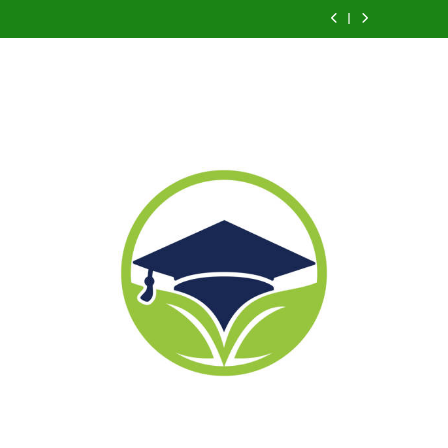
Panduan
Menjelajahi
Inaba:
Memilih
Negeri
Universitas
Inaba:
Memilih
Negeri
Lengkap
Universitas
Tinjauan
Universitas
Terbaik
Malikussaleh:
Tinjauan
Universitas
Terbaik
Universitas
Inaba:
Komprehensif
ITS
di
Lokasi
Komprehensif
ITS
di
Malikussaleh:
Tinjauan
untuk
Surabaya:
dan
untuk
Surabaya:
Lokasi
Komprehensif
Pendidikan
Panduan
Fasilitas
Pendidikan
Panduan
dan
Tinggi
Lengkap
Tinggi
Lengkap
Fasilitas
Anda
Anda