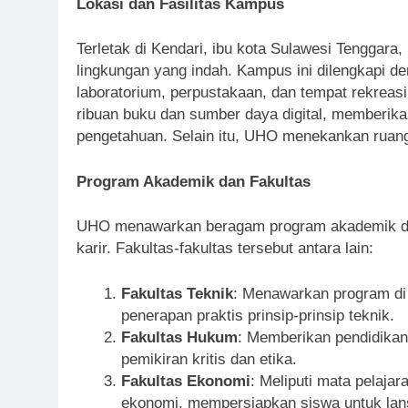
Lokasi dan Fasilitas Kampus
Terletak di Kendari, ibu kota Sulawesi Tenggar
lingkungan yang indah. Kampus ini dilengkapi den
laboratorium, perpustakaan, dan tempat rekreas
ribuan buku dan sumber daya digital, memberi
pengetahuan. Selain itu, UHO menekankan ruang 
Program Akademik dan Fakultas
UHO menawarkan beragam program akademik di s
karir. Fakultas-fakultas tersebut antara lain:
Fakultas Teknik
: Menawarkan program di b
penerapan praktis prinsip-prinsip teknik.
Fakultas Hukum
: Memberikan pendidika
pemikiran kritis dan etika.
Fakultas Ekonomi
: Meliputi mata pelaja
ekonomi, mempersiapkan siswa untuk la