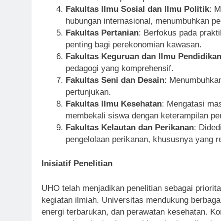
Fakultas Ilmu Sosial dan Ilmu Politik
: M
hubungan internasional, menumbuhkan p
Fakultas Pertanian
: Berfokus pada prakti
penting bagi perekonomian kawasan.
Fakultas Keguruan dan Ilmu Pendidika
pedagogi yang komprehensif.
Fakultas Seni dan Desain
: Menumbuhkan k
pertunjukan.
Fakultas Ilmu Kesehatan
: Mengatasi mas
membekali siswa dengan keterampilan per
Fakultas Kelautan dan Perikanan
: Dided
pengelolaan perikanan, khususnya yang re
Inisiatif Penelitian
UHO telah menjadikan penelitian sebagai priori
kegiatan ilmiah. Universitas mendukung berbagai
energi terbarukan, dan perawatan kesehatan. Ko