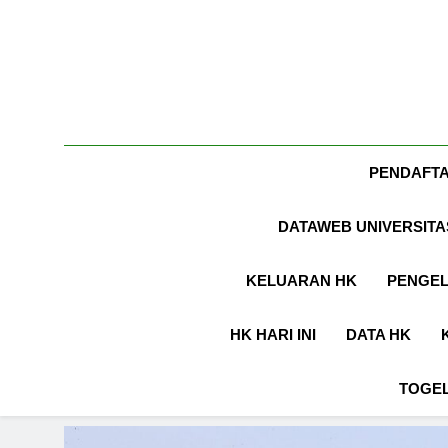
PENDAFT
DATAWEB UNIVERSITAS
KELUARAN HK
PENGE
HK HARI INI
DATA HK
TOGEL