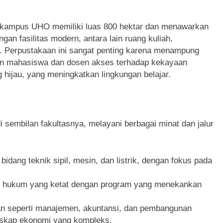
a, kampus UHO memiliki luas 800 hektar dan menawarkan
gan fasilitas modern, antara lain ruang kuliah,
i. Perpustakaan ini sangat penting karena menampung
kan mahasiswa dan dosen akses terhadap kekayaan
hijau, yang meningkatkan lingkungan belajar.
embilan fakultasnya, melayani berbagai minat dan jalur
idang teknik sipil, mesin, dan listrik, dengan fokus pada
n hukum yang ketat dengan program yang menekankan
ran seperti manajemen, akuntansi, dan pembangunan
nskap ekonomi yang kompleks.