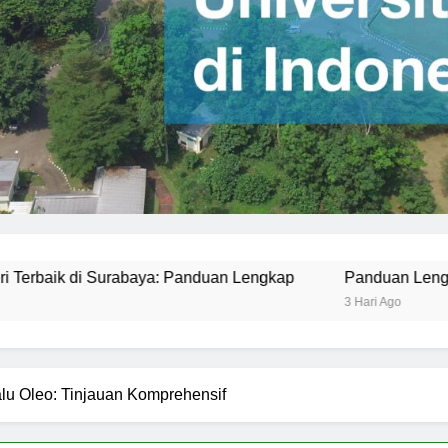
: Panduan Lengkap
Panduan Lengkap Universitas Malikuss
3 Hari Ago
lu Oleo: Tinjauan Komprehensif