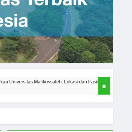
aleh: Lokasi dan Fasilitas
Menjelajahi Universitas Inab
4 Hari Ago