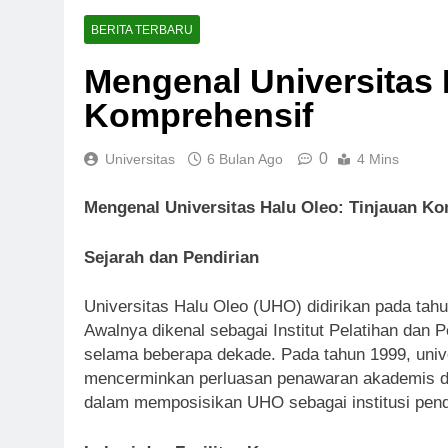
BERITA TERBARU
Mengenal Universitas 
Komprehensif
0
Universitas
6 Bulan Ago
4 Mins
Mengenal Universitas Halu Oleo: Tinjauan K
Sejarah dan Pendirian
Universitas Halu Oleo (UHO) didirikan pada tahu
Awalnya dikenal sebagai Institut Pelatihan dan
selama beberapa dekade. Pada tahun 1999, univer
mencerminkan perluasan penawaran akademis dan
dalam memposisikan UHO sebagai institusi pendi