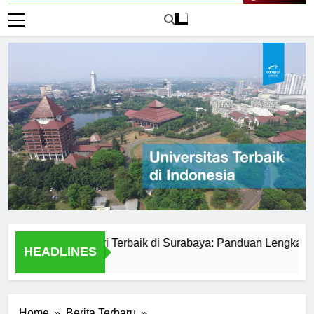
Live Now
versitas Negeri Terbaik di Surabaya: Panduan Lengkap
HEADLINES
2