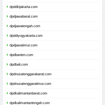
dpdkepulauanriau.com
dpddkijakarta.com
dpdjawabarat.com
dpdjawatengah.com
dpddiyogyakarta.com
dpdjawatimur.com
dpdbanten.com
dpdbali.com
dpdnusatenggarabarat.com
dpdnusatenggaratimur.com
dpdkalimantanbarat.com