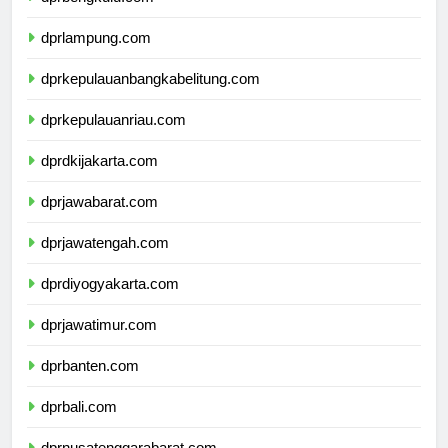
dprbengkulu.com
dprlampung.com
dprkepulauanbangkabelitung.com
dprkepulauanriau.com
dprdkijakarta.com
dprjawabarat.com
dprjawatengah.com
dprdiyogyakarta.com
dprjawatimur.com
dprbanten.com
dprbali.com