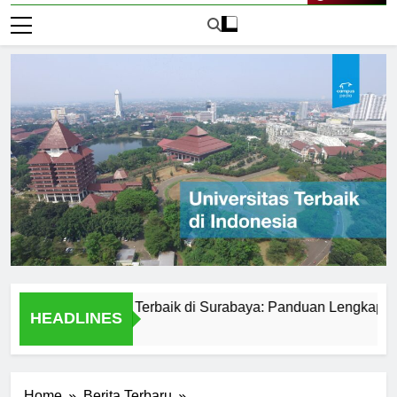
Live Now
ersitas Negeri Terbaik di Surabaya: Panduan Lengkap
P
HEADLINES
2 