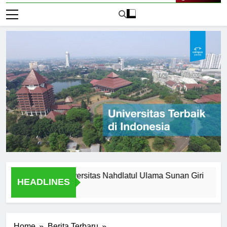
Live Now
Legacy of Universitas Nahdlatul Ulama Sunan Giri
Alasan
HEADLINES
1 Hari A