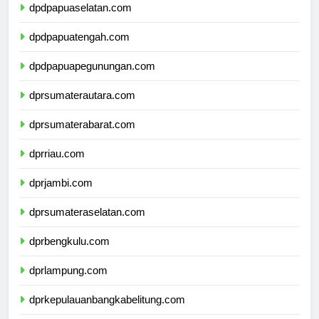
dpdpapuaselatan.com
dpdpapuatengah.com
dpdpapuapegunungan.com
dprsumaterautara.com
dprsumaterabarat.com
dprriau.com
dprjambi.com
dprsumateraselatan.com
dprbengkulu.com
dprlampung.com
dprkepulauanbangkabelitung.com