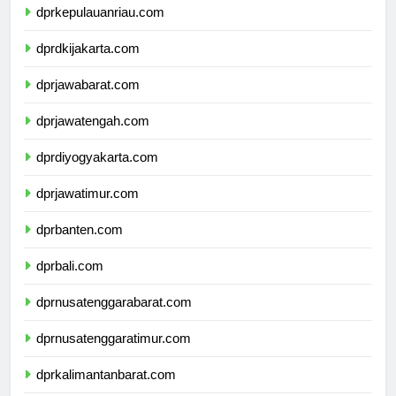
dprkepulauanriau.com
dprdkijakarta.com
dprjawabarat.com
dprjawatengah.com
dprdiyogyakarta.com
dprjawatimur.com
dprbanten.com
dprbali.com
dprnusatenggarabarat.com
dprnusatenggaratimur.com
dprkalimantanbarat.com