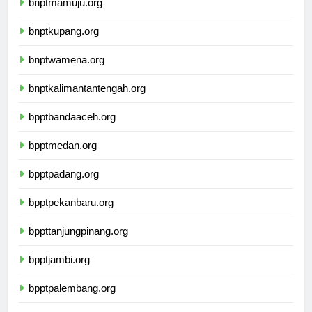
bnptmamuju.org
bnptkupang.org
bnptwamena.org
bnptkalimantantengah.org
bpptbandaaceh.org
bpptmedan.org
bpptpadang.org
bpptpekanbaru.org
bppttanjungpinang.org
bpptjambi.org
bpptpalembang.org