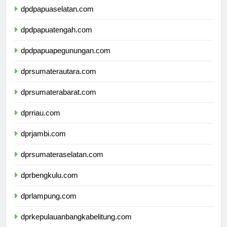
dpdpapuaselatan.com
dpdpapuatengah.com
dpdpapuapegunungan.com
dprsumaterautara.com
dprsumaterabarat.com
dprriau.com
dprjambi.com
dprsumateraselatan.com
dprbengkulu.com
dprlampung.com
dprkepulauanbangkabelitung.com