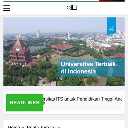
Live Now
Memilih Universitas ITS untuk Pendidikan Tinggi Anda
P
HEADLINES
1