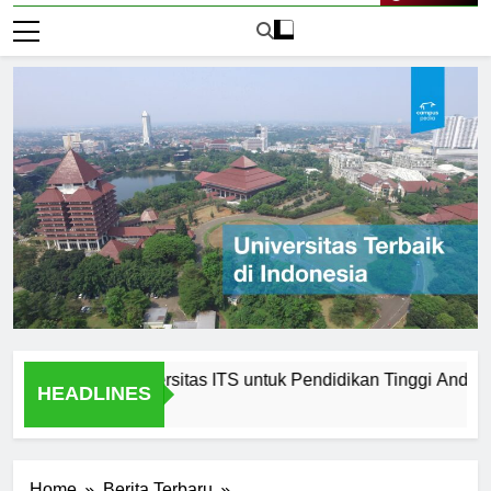
Live Now
emilih Universitas ITS untuk Pendidikan Tinggi Anda
P
HEADLINES
1 