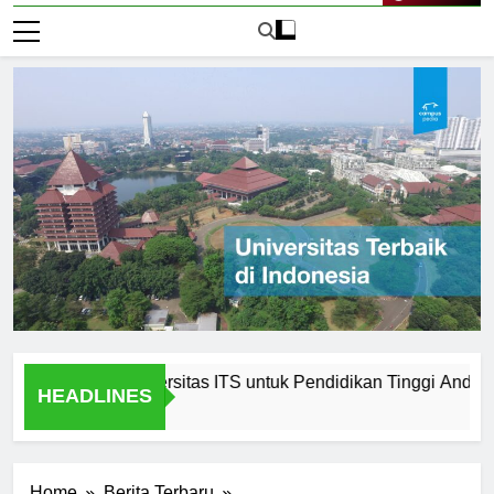
Live Now
Memilih Universitas ITS untuk Pendidikan Tinggi Anda
P
HEADLINES
1