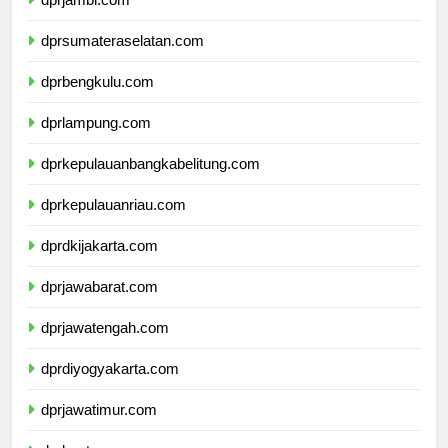
dprjambi.com
dprsumateraselatan.com
dprbengkulu.com
dprlampung.com
dprkepulauanbangkabelitung.com
dprkepulauanriau.com
dprdkijakarta.com
dprjawabarat.com
dprjawatengah.com
dprdiyogyakarta.com
dprjawatimur.com