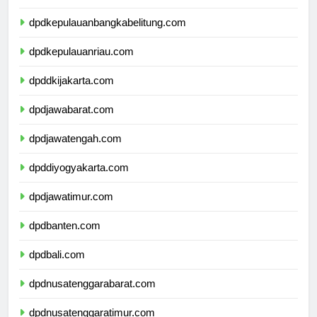
dpdlampung.com
dpdkepulauanbangkabelitung.com
dpdkepulauanriau.com
dpddkijakarta.com
dpdjawabarat.com
dpdjawatengah.com
dpddiyogyakarta.com
dpdjawatimur.com
dpdbanten.com
dpdbali.com
dpdnusatenggarabarat.com