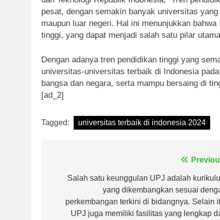
pesat, dengan semakin banyak universitas yang
maupun luar negeri. Hal ini menunjukkan bahwa 
tinggi, yang dapat menjadi salah satu pilar ut
Dengan adanya tren pendidikan tinggi yang sem
universitas-universitas terbaik di Indonesia pa
bangsa dan negara, serta mampu bersaing di ting
[ad_2]
Tagged:
universitas terbaik di indonesia 2024
Navigasi
Previou
pos
Salah satu keunggulan UPJ adalah kurikul
yang dikembangkan sesuai deng
perkembangan terkini di bidangnya. Selain it
UPJ juga memiliki fasilitas yang lengkap d