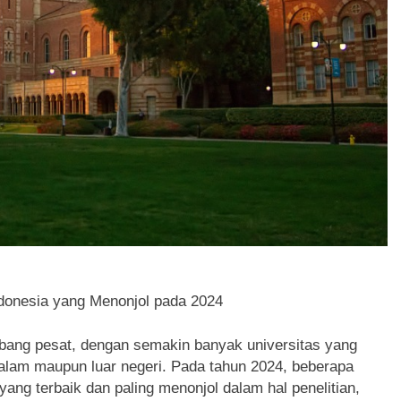
Indonesia yang Menonjol pada 2024
embang pesat, dengan semakin banyak universitas yang
alam maupun luar negeri. Pada tahun 2024, beberapa
 yang terbaik dan paling menonjol dalam hal penelitian,