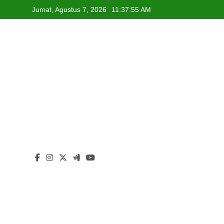
Skip
Jumat, Agustus 7, 2026
11:37:57 AM
to
content