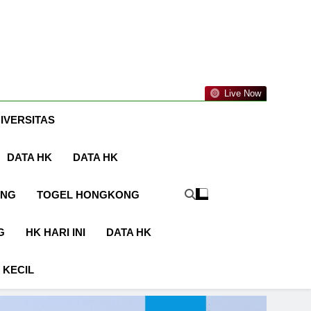
Live Now
IVERSITAS
DATA HK
DATA HK
ONG
TOGEL HONGKONG
G
HK HARI INI
DATA HK
 KECIL