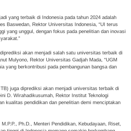
jadi yang terbaik di Indonesia pada tahun 2024 adalah
ies Baswedan, Rektor Universitas Indonesia, “UI terus
gi yang unggul, dengan fokus pada penelitian dan inovasi
yarakat.”
iprediksi akan menjadi salah satu universitas terbaik di
anut Mulyono, Rektor Universitas Gadjah Mada, “UGM
dunia yang berkontribusi pada pembangunan bangsa dan
TB) juga diprediksi akan menjadi universitas terbaik di
ni D. Wirahadikusumah, Rektor Institut Teknologi
n kualitas pendidikan dan penelitian demi menciptakan
 M.P.P., Ph.D., Menteri Pendidikan, Kebudayaan, Riset,
ikan tinggi di Indonesia memang semakin berkembang