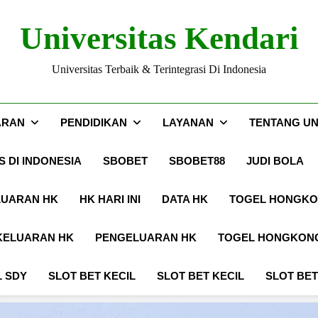
Universitas Kendari
Universitas Terbaik & Terintegrasi Di Indonesia
ARAN
PENDIDIKAN
LAYANAN
TENTANG UN
 DI INDONESIA
SBOBET
SBOBET88
JUDI BOLA
LUARAN HK
HK HARI INI
DATA HK
TOGEL HONGK
KELUARAN HK
PENGELUARAN HK
TOGEL HONGKON
 SDY
SLOT BET KECIL
SLOT BET KECIL
SLOT BET