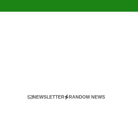
NEWSLETTER
RANDOM NEWS