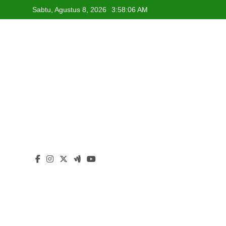
Skip
Sabtu, Agustus 8, 2026
3:58:08 AM
to
content