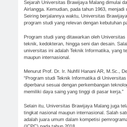
Sejarah Universitas Brawijaya Malang dimulai da
Airlangga. Kemudian, pada tahun 1963, menjadi 
Seiring berjalannya waktu, Universitas Brawij
program studi yang relevan dengan kebutuhan pa
Program studi yang ditawarkan oleh Universitas 
teknik, kedokteran, hingga seni dan desain. Sala
universitas ini adalah Teknik Informatika, yang
maupun internasional.
Menurut Prof. Dr. Ir. Nuhfil Hanani AR, M.Sc., 
“Program studi Teknik Informatika di Universita
diperbarui sesuai dengan perkembangan teknologi
memiliki daya saing yang tinggi di pasar kerja.”
Selain itu, Universitas Brawijaya Malang juga tel
tingkat nasional maupun internasional. Salah sat
adalah juara umum dalam kompetisi pemrograma
(ICPC) pada tahun 2018.