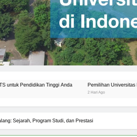
i Anda
Pemilihan Universitas Negeri Terbaik di Suraba
2 Hari Ago
lang: Sejarah, Program Studi, dan Prestasi