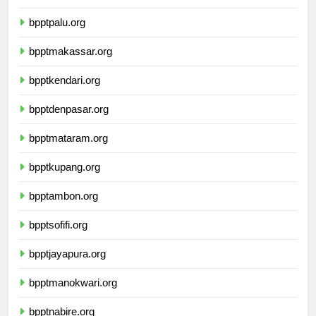
bpptgorontalo.org
bpptpalu.org
bpptmakassar.org
bpptkendari.org
bpptdenpasar.org
bpptmataram.org
bpptkupang.org
bpptambon.org
bpptsofifi.org
bpptjayapura.org
bpptmanokwari.org