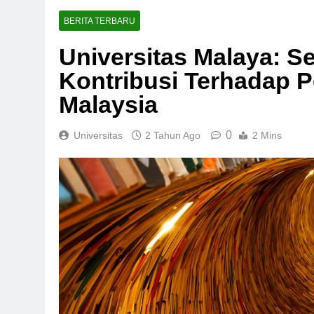
BERITA TERBARU
Universitas Malaya: Se
Kontribusi Terhadap P
Malaysia
0
Universitas
2 Tahun Ago
2 Mins