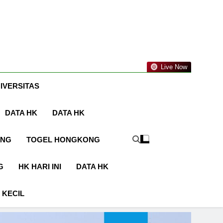
Live Now
IVERSITAS
DATA HK
DATA HK
ONG
TOGEL HONGKONG
G
HK HARI INI
DATA HK
 KECIL