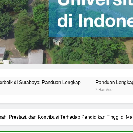
an Lengkap
Panduan Lengkap Universitas Malikussaleh: L
2 Hari Ago
rah, Prestasi, dan Kontribusi Terhadap Pendidikan Tinggi di Ma