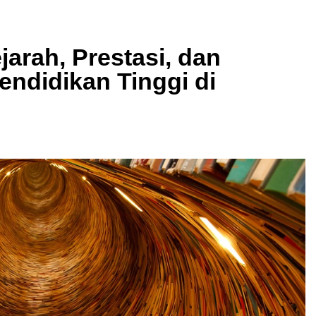
jarah, Prestasi, dan
endidikan Tinggi di