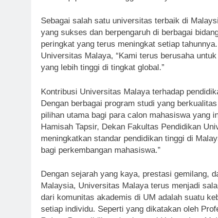
Sebagai salah satu universitas terbaik di Malay
yang sukses dan berpengaruh di berbagai bidang.
peringkat yang terus meningkat setiap tahunnya.
Universitas Malaya, “Kami terus berusaha untuk
yang lebih tinggi di tingkat global.”
Kontribusi Universitas Malaya terhadap pendidika
Dengan berbagai program studi yang berkualitas 
pilihan utama bagi para calon mahasiswa yang in
Hamisah Tapsir, Dekan Fakultas Pendidikan Uni
meningkatkan standar pendidikan tinggi di Malay
bagi perkembangan mahasiswa.”
Dengan sejarah yang kaya, prestasi gemilang, da
Malaysia, Universitas Malaya terus menjadi salah
dari komunitas akademis di UM adalah suatu k
setiap individu. Seperti yang dikatakan oleh P