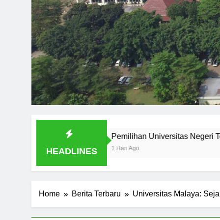
Pemilihan Universitas Negeri Terbaik di Surabaya: Pandu
1 Hari Ago
HEADLINES
Home
Berita Terbaru
Universitas Malaya: Seja