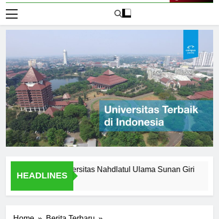
Live Now
Legacy of Universitas Nahdlatul Ulama Sunan Giri
Alasan
HEADLINES
2 Hari A