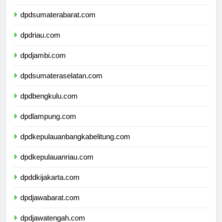
dpdsumaterautara.com
dpdsumaterabarat.com
dpdriau.com
dpdjambi.com
dpdsumateraselatan.com
dpdbengkulu.com
dpdlampung.com
dpdkepulauanbangkabelitung.com
dpdkepulauanriau.com
dpddkijakarta.com
dpdjawabarat.com