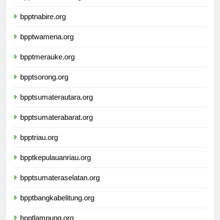
bpptmanokwari.org
bpptnabire.org
bpptwamena.org
bpptmerauke.org
bpptsorong.org
bpptsumaterautara.org
bpptsumaterabarat.org
bpptriau.org
bpptkepulauanriau.org
bpptsumateraselatan.org
bpptbangkabelitung.org