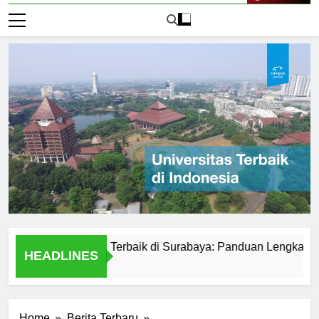
Live Now
ersitas Negeri Terbaik di Surabaya: Panduan Lengkap
P
HEADLINES
2 