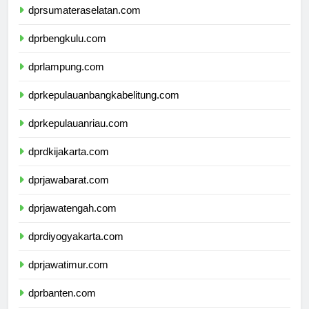
dprsumateraselatan.com
dprbengkulu.com
dprlampung.com
dprkepulauanbangkabelitung.com
dprkepulauanriau.com
dprdkijakarta.com
dprjawabarat.com
dprjawatengah.com
dprdiyogyakarta.com
dprjawatimur.com
dprbanten.com