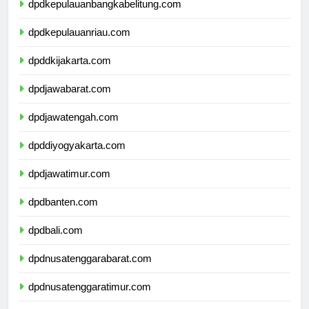
dpdkepulauanbangkabelitung.com
dpdkepulauanriau.com
dpddkijakarta.com
dpdjawabarat.com
dpdjawatengah.com
dpddiyogyakarta.com
dpdjawatimur.com
dpdbanten.com
dpdbali.com
dpdnusatenggarabarat.com
dpdnusatenggaratimur.com