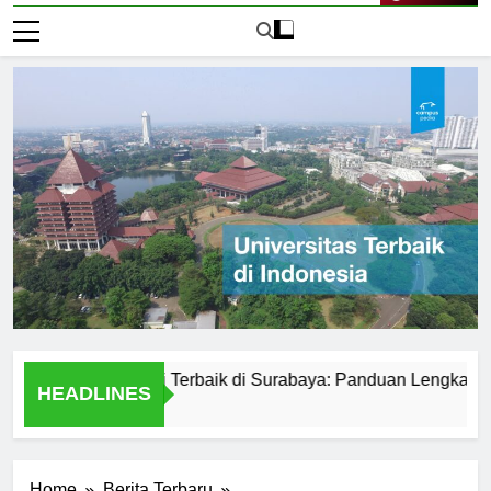
Live Now
versitas Negeri Terbaik di Surabaya: Panduan Lengkap
P
HEADLINES
2