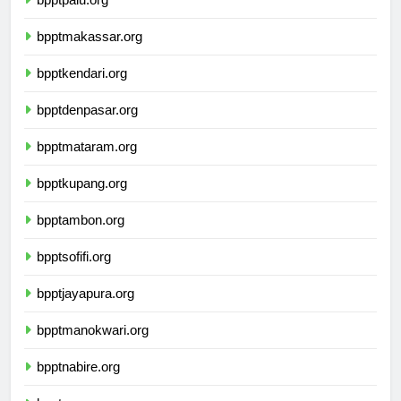
bpptpalu.org
bpptmakassar.org
bpptkendari.org
bpptdenpasar.org
bpptmataram.org
bpptkupang.org
bpptambon.org
bpptsofifi.org
bpptjayapura.org
bpptmanokwari.org
bpptnabire.org