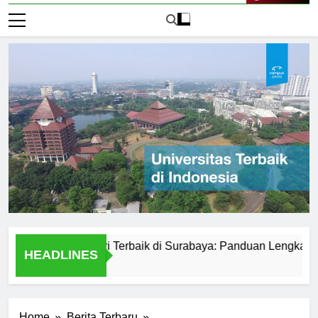
Live Now
versitas Negeri Terbaik di Surabaya: Panduan Lengkap
P
HEADLINES
2