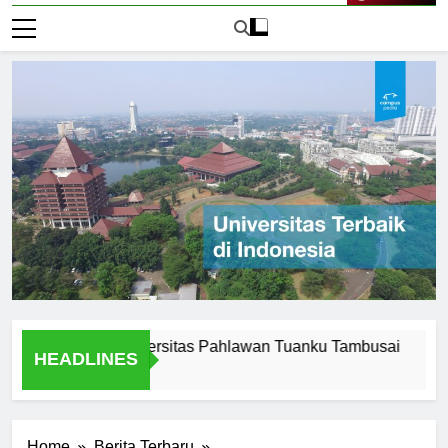
Live Now
 Legacy of Universitas Pahlawan Tuanku Tambusai
Mengen
HEADLINES
1 Hari A