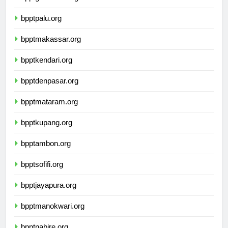
bpptgorontalo.org
bpptpalu.org
bpptmakassar.org
bpptkendari.org
bpptdenpasar.org
bpptmataram.org
bpptkupang.org
bpptambon.org
bpptsofifi.org
bpptjayapura.org
bpptmanokwari.org