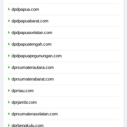
dpdmalukuutara.com
dpdpapua.com
dpdpapuabarat.com
dpdpapuaselatan.com
dpdpapuatengah.com
dpdpapuapegunungan.com
dprsumaterautara.com
dprsumaterabarat.com
dprriau.com
dprjambi.com
dprsumateraselatan.com