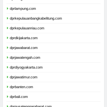
dprbengkulu.com
dprlampung.com
dprkepulauanbangkabelitung.com
dprkepulauanriau.com
dprdkijakarta.com
dprjawabarat.com
dprjawatengah.com
dprdiyogyakarta.com
dprjawatimur.com
dprbanten.com
dprbali.com