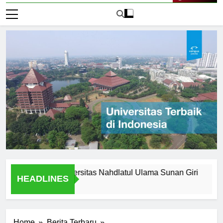
Live Now
Legacy of Universitas Nahdlatul Ulama Sunan Giri
Alasan
HEADLINES
2 Hari A