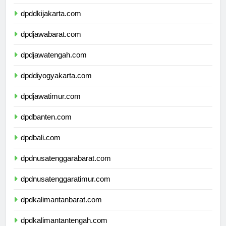
dpdkepulauanriau.com
dpddkijakarta.com
dpdjawabarat.com
dpdjawatengah.com
dpddiyogyakarta.com
dpdjawatimur.com
dpdbanten.com
dpdbali.com
dpdnusatenggarabarat.com
dpdnusatenggaratimur.com
dpdkalimantanbarat.com