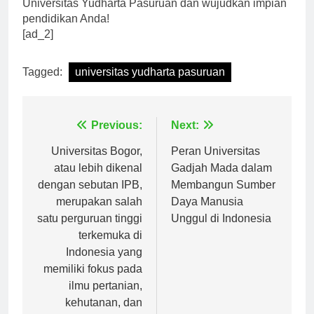
Jadi, jangan ragu untuk bergabung dengan
Universitas Yudharta Pasuruan dan wujudkan impian
pendidikan Anda!
[ad_2]
Tagged:
universitas yudharta pasuruan
Navigasi
Previous:
Next:
pos
Universitas Bogor,
Peran Universitas
atau lebih dikenal
Gadjah Mada dalam
dengan sebutan IPB,
Membangun Sumber
merupakan salah
Daya Manusia
satu perguruan tinggi
Unggul di Indonesia
terkemuka di
Indonesia yang
memiliki fokus pada
ilmu pertanian,