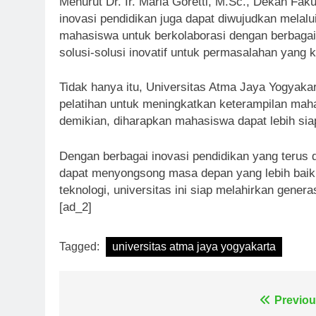
Menurut Dr. Ir. Maria Goretti, M.Sc., Dekan Faku
inovasi pendidikan juga dapat diwujudkan melalu
mahasiswa untuk berkolaborasi dengan berbagai
solusi-solusi inovatif untuk permasalahan yang 
Tidak hanya itu, Universitas Atma Jaya Yogyaka
pelatihan untuk meningkatkan keterampilan mah
demikian, diharapkan mahasiswa dapat lebih siap
Dengan berbagai inovasi pendidikan yang terus
dapat menyongsong masa depan yang lebih baik.
teknologi, universitas ini siap melahirkan gener
[ad_2]
Tagged:
universitas atma jaya yogyakarta
Navigasi
Previou