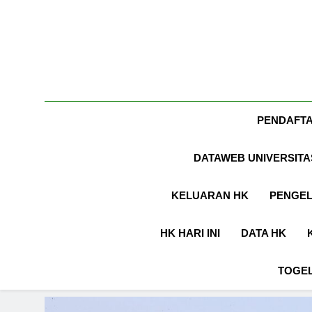
PENDAFT
DATAWEB UNIVERSITAS
KELUARAN HK
PENGE
HK HARI INI
DATA HK
TOGEL