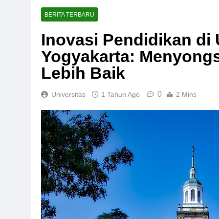
BERITA TERBARU
Inovasi Pendidikan di
Yogyakarta: Menyong
Lebih Baik
0
Universitas
1 Tahun Ago
2 Mins