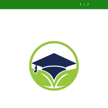
Panduan
Menjelajahi
Inaba:
Memilih
Negeri
Universitas
Inaba:
Memilih
Negeri
Lengkap
Universitas
Tinjauan
Universitas
Terbaik
Malikussaleh:
Tinjauan
Universitas
Terbaik
Universitas
Inaba:
Komprehensif
ITS
di
Lokasi
Komprehensif
ITS
di
Malikussaleh:
Tinjauan
untuk
Surabaya:
dan
untuk
Surabaya:
Lokasi
Komprehensif
Pendidikan
Panduan
Fasilitas
Pendidikan
Panduan
dan
Tinggi
Lengkap
Tinggi
Lengkap
Fasilitas
Anda
Anda