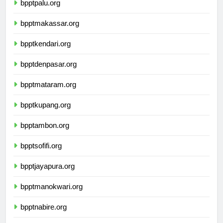
bpptpalu.org
bpptmakassar.org
bpptkendari.org
bpptdenpasar.org
bpptmataram.org
bpptkupang.org
bpptambon.org
bpptsofifi.org
bpptjayapura.org
bpptmanokwari.org
bpptnabire.org