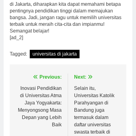
Dengan mengenal lebih dekat universitas terkemuka
di Jakarta, diharapkan kita dapat memahami betapa
pentingnya pendidikan tinggi dalam memajukan
bangsa. Jadi, jangan ragu untuk memilih universitas
terbaik untuk meraih cita-cita dan impianmu!
Semangat belajar!
[ad_2]
Tagged:
universitas di jakarta
Navigasi
Previous:
Next:
pos
Inovasi Pendidikan
Selain itu,
di Universitas Atma
Universitas Katolik
Jaya Yogyakarta:
Parahyangan di
Menyongsong Masa
Bandung juga
Depan yang Lebih
termasuk dalam
Baik
daftar universitas