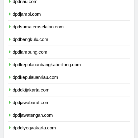
dpdriau.com
dpdjambi.com
dpdsumateraselatan.com
dpdbengkulu.com
dpdlampung.com
dpdkepulauanbangkabelitung.com
dpdkepulauanriau.com
dpddkijakarta.com
dpdjawabarat.com
dpdjawatengah.com
dpddiyogyakarta.com