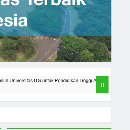
uk Pendidikan Tinggi Anda
Pemilihan Universitas Negeri
3 Hari Ago