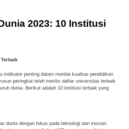
Dunia 2023: 10 Institusi
 Terbaik
 indikator penting dalam menilai kualitas pendidikan
sun peringkat telah merilis daftar universitas terbaik
uh dunia. Berikut adalah 10 institusi terbaik yang
tas dunia dengan fokus pada teknologi dan inovasi.