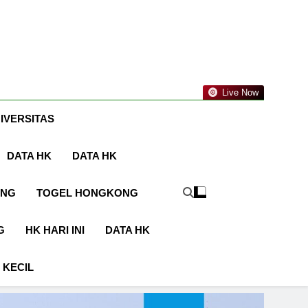
Live Now
IVERSITAS
DATA HK
DATA HK
ONG
TOGEL HONGKONG
G
HK HARI INI
DATA HK
 KECIL