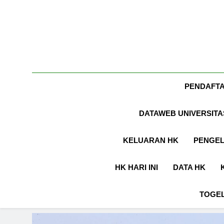
PENDAFT
DATAWEB UNIVERSITAS
KELUARAN HK
PENGE
HK HARI INI
DATA HK
TOGEL