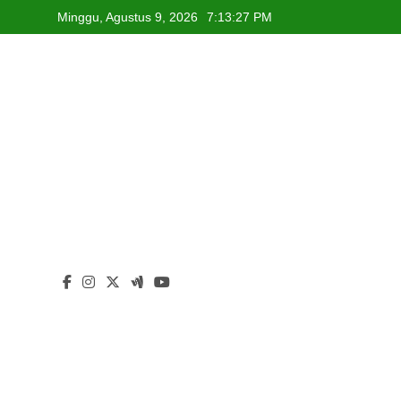
Skip
Minggu, Agustus 9, 2026
7:13:29 PM
to
content